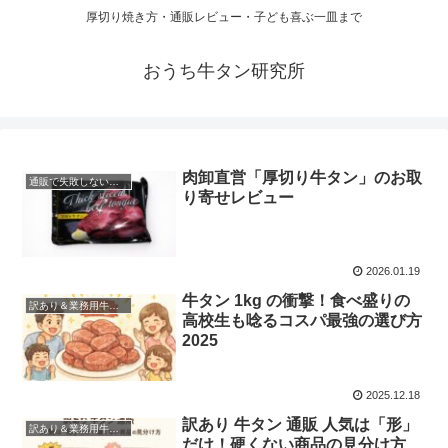
厚切り焼き方・通販レビュー・子ども喜ぶ一皿まで
おうち牛タン研究所
肉卸直営「厚切り牛タン」のお取
通販で失敗しない牛タン購入ガイド
り寄せレビュー
2026.01.19
牛タン 1kg の衝撃！食べ盛りの
訳あり＆業務用牛タンのコスパ特化攻略
高校生も唸るコスパ最強の選び方
2025
2025.12.18
訳あり 牛タン 通販 人気は「形」
訳あり＆業務用牛タンのコスパ特化攻略
だけ！硬くない商品の見分け方